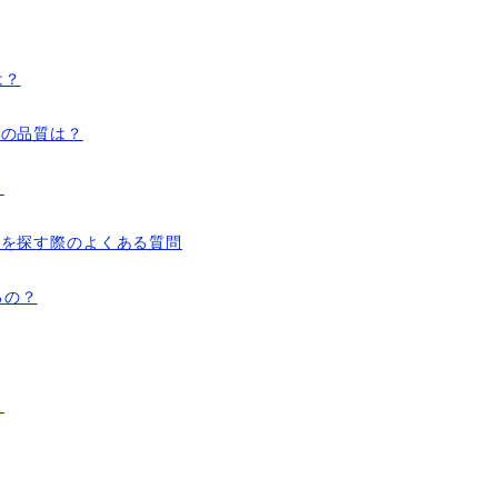
は？
タの品質は？
？
プタを探す際のよくある質問
るの？
？