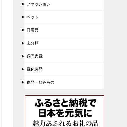
ファッション
ペット
日用品
未分類
調理家電
電化製品
食品・飲みもの