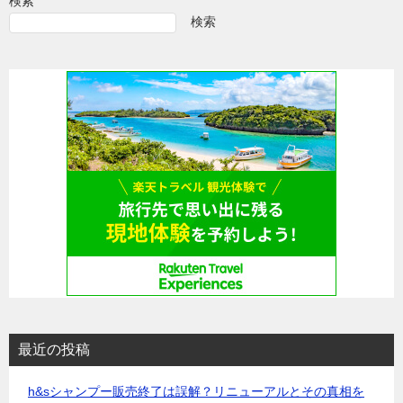
検索
ゲ
検索
ー
シ
ョ
ン
最近の投稿
h&sシャンプー販売終了は誤解？リニューアルとその真相を