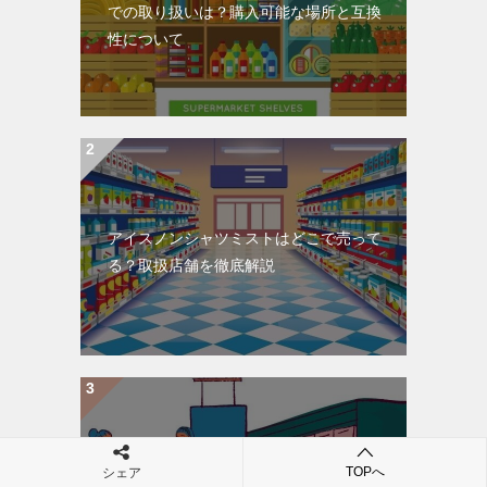
での取り扱いは？購入可能な場所と互換
性について
アイスノンシャツミストはどこで売って
る？取扱店舗を徹底解説
TOPへ
シェア
エッセンシャル速乾シャンプー生産終了