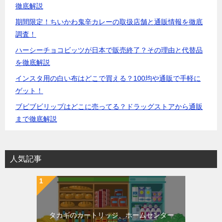
徹底解説
期間限定！ちいかわ鬼辛カレーの取扱店舗と通販情報を徹底
調査！
ハーシーチョコビッツが日本で販売終了？その理由と代替品
を徹底解説
インスタ用の白い布はどこで買える？100均や通販で手軽に
ゲット！
ブビブビリップはどこに売ってる？ドラッグストアから通販
まで徹底解説
人気記事
タカギのカートリッジ、ホームセンター