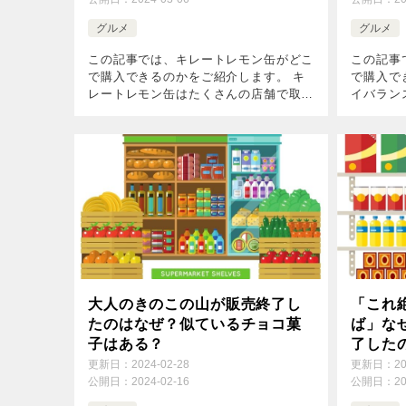
グルメ
グルメ
この記事では、キレートレモン缶がどこ
この記事
で購入できるのかをご紹介します。 キ
で購入で
レートレモン缶はたくさんの店舗で取扱
イバラン
いがあるのですが、SNSでは「見つか
いがある
らない」との声があります。 近くに販
らない」
売店舗がない場合は、Amazonや楽天で
売店舗が
[…]
[…]
大人のきのこの山が販売終了し
「これ
たのはなぜ？似ているチョコ菓
ば」な
子はある？
了した
更新日：
2024-02-28
更新日：
2
公開日：
2024-02-16
公開日：
2