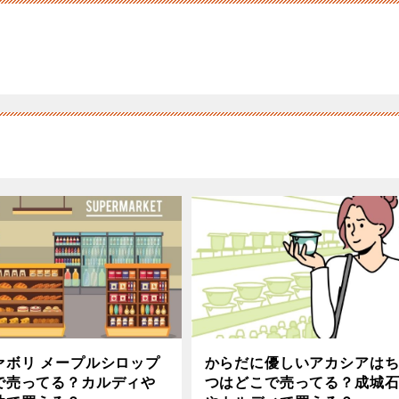
ァボリ メープルシロップ
からだに優しいアカシアは
で売ってる？カルディや
つはどこで売ってる？成城