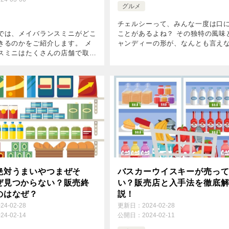
グルメ
チェルシーって、みんな一度は口
では、メイバランスミニがどこ
ことがあるよね？ その独特の風味
きるのかをご紹介します。 メ
ャンディーの形が、なんとも言え
スミニはたくさんの店舗で取扱
かしさを感じさせる。 今回は、そ
のですが、SNSでは「見つか
チェルシー飴の歴史と、なぜこん
との声があります。 近くに販
長い間愛され続けてきたのかにつ
ない場合は、Amazonや楽天で
ちょ […]
絶対うまいやつまぜそ
バスカーウイスキーが売っ
ぜ見つからない？販売終
い？販売店と入手法を徹底
のはなぜ？
説！
024-02-28
更新日：
2024-02-28
024-02-14
公開日：
2024-02-11