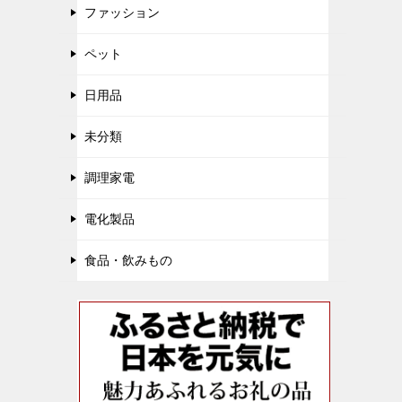
ファッション
ペット
日用品
未分類
調理家電
電化製品
食品・飲みもの