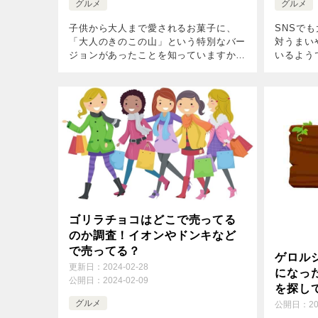
グルメ
グルメ
子供から大人まで愛されるお菓子に、
SNSで
「大人のきのこの山」という特別なバー
対うまい
ジョンがあったことを知っていますか？
いるよう
今日は、その「大人のきのこの山」がな
べたら忘
ぜ販売終了となったのか、そしてその代
多いんで
わりとなる商品についてお話ししましょ
店頭から
う。 […]
でし […]
ゴリラチョコはどこで売ってる
のか調査！イオンやドンキなど
で売ってる？
ゲロル
更新日：
2024-02-28
になっ
公開日：
2024-02-09
を探し
グルメ
公開日：
2