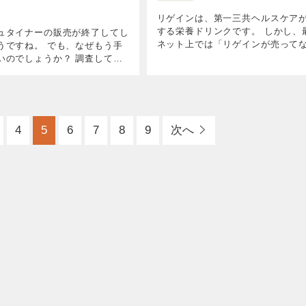
リゲインは、第一三共ヘルスケア
する栄養ドリンクです。 しかし、
ュタイナーの販売が終了してし
ネット上では「リゲインが売って
うですね。 でも、なぜもう手
との声が多く挙がっています。 そ
いのでしょうか？ 調査してみ
由と販売状況について、詳しく調
ロルシュタイナー社がビジネス
した。 結論を言うと、リゲインは
更したことが原因のようです。
終了 […]
ではもう手に入れることはでき
4
5
6
7
8
9
次へ