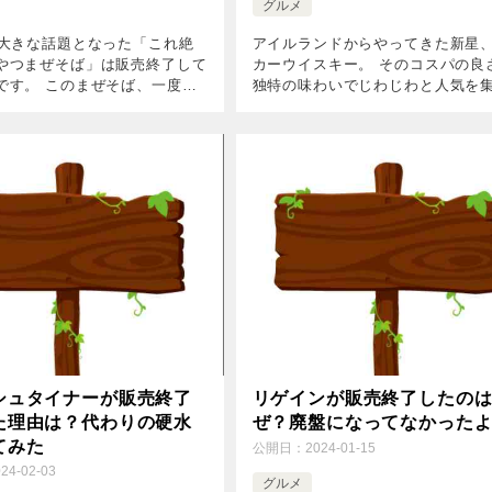
グルメ
も大きな話題となった「これ絶
アイルランドからやってきた新星
やつまぜそば」は販売終了して
カーウイスキー。 そのコスパの良
です。 このまぜそば、一度食
独特の味わいでじわじわと人気を
れられない味わいで、ファンも
いるんですが、「売ってない？」
すよね。 でも、ある日を境に
声もちらほら。 そこで、バスカー
姿を消し…。一体何があったの
スキーの魅力と、なぜ見つからな
か、ど […]
シュタイナーが販売終了
リゲインが販売終了したの
た理由は？代わりの硬水
ぜ？廃盤になってなかった
てみた
公開日：
2024-01-15
024-02-03
グルメ