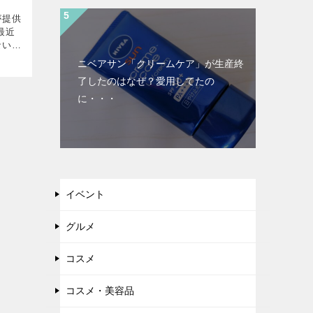
が提供
最近
ない」
の理
ニベアサン「クリームケア」が生産終
査しま
了したのはなぜ？愛用してたの
販売
に・・・
イベント
グルメ
コスメ
コスメ・美容品