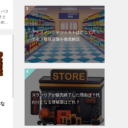
、バス
さと
集めて
という
アイスノンシャツミストはどこで売っ
ウイ
いの
てる？取扱店舗を徹底解説
スラーリアが販売終了した理由は？代
わりとなる便秘薬はどれ？
はな
よ