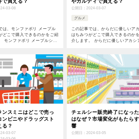
井で買える？
やカルディで買える？
024-03-08
公開日：
2024-03-07
グルメ
では、モンファボリ メープル
この記事では、からだに優しいア
がどこで購入できるのかをご紹
はちみつがどこで購入できるのか
。 モンファボリ メープルシロ
介します。 からだに優しいアカシ
くさんの店舗で取扱いがあるの
ちみつはたくさんの店舗で取扱い
SNSでは「見つからない」と
のですが、SNSでは「見つからな
ります。 近くに販売店舗がな
との声があります。 近くに販売店
ない […]
ランスミニはどこで売っ
チェルシー販売終了になっ
コンビニやドラッグスト
はなぜ？市場変化がもたら
える？
響
024-03-07
公開日：
2024-03-05
024-03-06