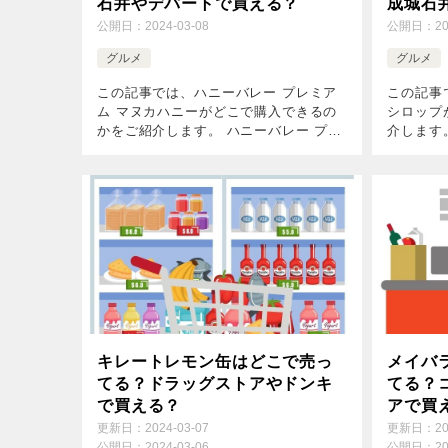
石井やデパートで買える？
成城石
公開日：
2024-03-08
公開日：
2
グルメ
グルメ
この記事では、ハニーバレー プレミア
この記事
ム マヌカハニーがどこで購入できるの
シロップ
かをご紹介します。 ハニーバレー プレ
介します
ミアムマヌカハニーを売っている店舗は
ップはた
少なく、はっきりとした情報はわかりま
ですが、
せんでした。 近くに販売店舗がない場
の声があ
合 […]
い […]
キレートレモン缶はどこで売っ
メイバ
てる？ドラッグストアやドンキ
てる？
で買える？
アで買
更新日：
2024-03-07
更新日：
2
公開日：
2024-03-06
公開日：
2