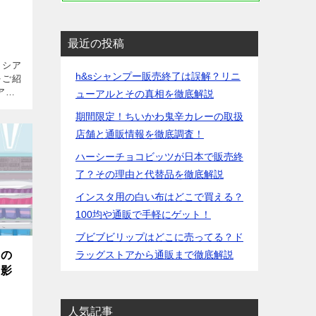
最近の投稿
カシア
h&sシャンプー販売終了は誤解？リニ
をご紹
アは
ューアルとその真相を徹底解説
がある
期間限定！ちいかわ鬼辛カレーの取扱
い」
舗が
店舗と通販情報を徹底調査！
ハーシーチョコビッツが日本で販売終
了？その理由と代替品を徹底解説
インスタ用の白い布はどこで買える？
100均や通販で手軽にゲット！
ブビブビリップはどこに売ってる？ド
ラッグストアから通販まで徹底解説
たの
す影
人気記事