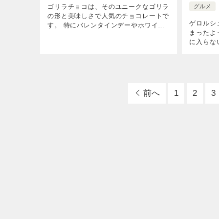
ゴリラチョコは、そのユニークなゴリラ
グルメ
の形と美味しさで人気のチョコレートで
ゲロルシ
す。 特にバレンタインデーやホワイト
まったよ
デーの時期に注目されますが、一体どこ
に入らな
で購入できるのでしょうか？ 近くに販
ると、ゲ
売店舗がない場合は、Amazonや楽天で
戦略を変
[…]
市販店舗
ま […]
前へ
1
2
3