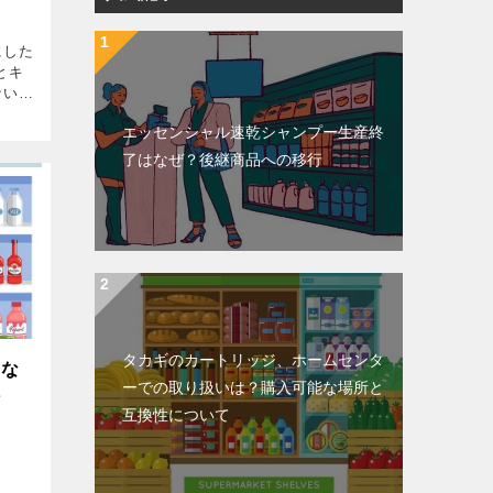
にした
とキ
ない懐
んな
エッセンシャル速乾シャンプー生産終
なにも
いて、
了はなぜ？後継商品への移行
タカギのカートリッジ、ホームセンタ
てな
ーでの取り扱いは？購入可能な場所と
解
互換性について