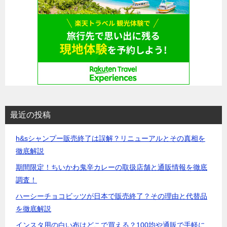
最近の投稿
h&sシャンプー販売終了は誤解？リニューアルとその真相を
徹底解説
期間限定！ちいかわ鬼辛カレーの取扱店舗と通販情報を徹底
調査！
ハーシーチョコビッツが日本で販売終了？その理由と代替品
を徹底解説
インスタ用の白い布はどこで買える？100均や通販で手軽に