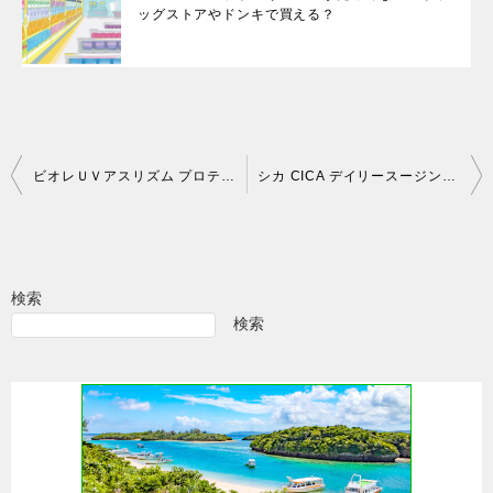
ッグストアやドンキで買える？
投
ビオレＵＶアスリズム プロテクトスティックが売ってない！どこで買える？
シカ CICA デイリースージングマスクはどこで売ってる？ドンキやマツキヨで買える？
稿
ナ
ビ
検索
ゲ
検索
ー
シ
ョ
ン