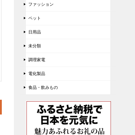
ファッション
ペット
日用品
未分類
調理家電
電化製品
食品・飲みもの