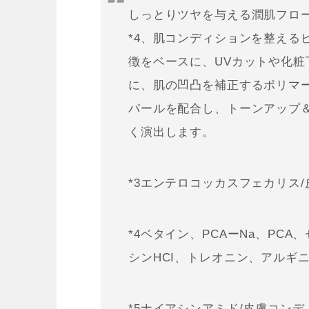
しっとりツヤを与える潤肌フロー
*4、肌コンディションを整えるビタ
徴をベースに、UVカットや化
に、肌の凹凸を補正するポリマ
パールを配合し、トーンアップ
く演出します。
*3エンテロコッカスフェカリス
*4ベタイン、PCAーNa、PC
シンHCI、トレオニン、アルギ
*5ナイアシンアミド/皮膚コン