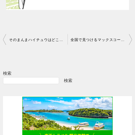
投
そのまんまハイチュウはどこで売ってる？コンビニで買える？
全国で見つけるマックスコーヒー！東京、関西、北海道での入手先は？
稿
ナ
ビ
検索
ゲ
検索
ー
シ
ョ
ン