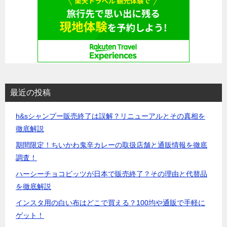
最近の投稿
h&sシャンプー販売終了は誤解？リニューアルとその真相を
徹底解説
期間限定！ちいかわ鬼辛カレーの取扱店舗と通販情報を徹底
調査！
ハーシーチョコビッツが日本で販売終了？その理由と代替品
を徹底解説
インスタ用の白い布はどこで買える？100均や通販で手軽に
ゲット！